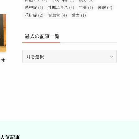
熱中症
(1)
牡蠣エキス
(1)
生薬
(1)
睡眠
(2)
花粉症
(2)
資生堂
(4)
酵素
(1)
過去の記事一覧
過
去
です
の
記
事
一
覧
人気記事