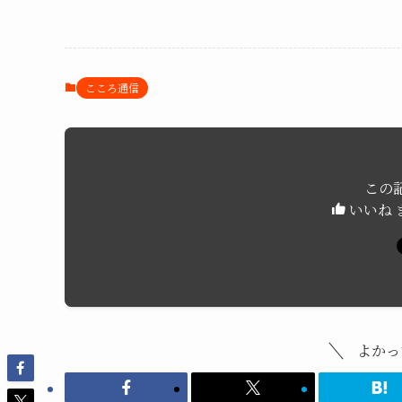
こころ通信
この
いいね 
よかっ