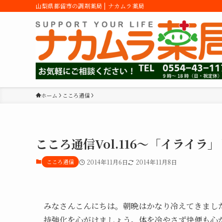
山梨県都留市の調剤薬局 | ナカムラ薬局
ホーム
こころ通信
こころ通信Vol.116～「イライ
こころ通信
2014年11月6日
2014年11月8日
みなさんこんにちは。朝晩はかなり冷えてきまし
持強化を心がけましょう。体を冷やさず快便も心