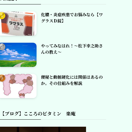
化膿・炎症疾患でお悩みなら【ワ
グラスＤ錠】
やってみなはれ！～松下幸之助さ
んの教え～
便秘と動脈硬化には関係はあるの
か。その仕組みを解説
【ブログ】こころのビタミン 楽庵