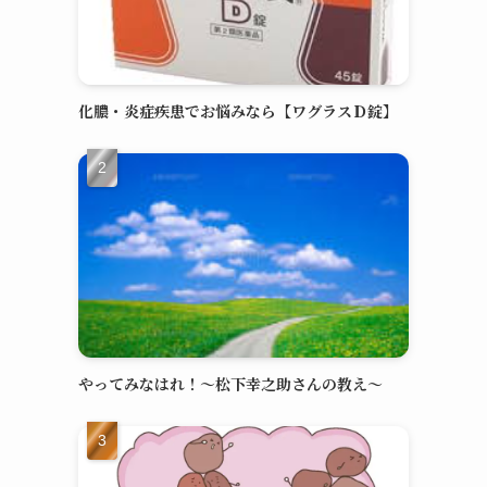
化膿・炎症疾患でお悩みなら【ワグラスＤ錠】
やってみなはれ！～松下幸之助さんの教え～