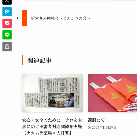
経営者の勉強会～とんがりの会～
関連記事
安心・安全のために。テロを未
還暦にて
然に防ぐ不審者対応訓練を実施
2025年11月29日
【ナカムラ薬局×大月署】