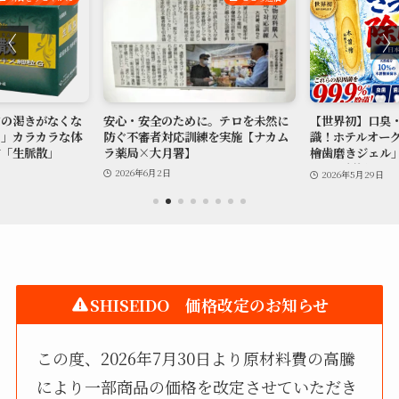
口の渇きがなくな
安心・安全のために。テロを未然に
【世界初】口臭
…」カラカラな体
防ぐ不審者対応訓練を実施【ナカム
識！ホテルオー
方「生脈散」
ラ薬局×大月署】
檜歯磨きジェル
口コミ評価
2026年6月2日
2026年5月29日
SHISEIDO 価格改定のお知らせ
この度、2026年7月30日より原材料費の高騰
により一部商品の価格を改定させていただき