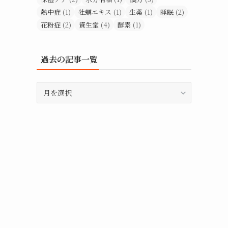
熱中症
(1)
牡蠣エキス
(1)
生薬
(1)
睡眠
(2)
花粉症
(2)
資生堂
(4)
酵素
(1)
過去の記事一覧
過
去
の
記
事
一
覧