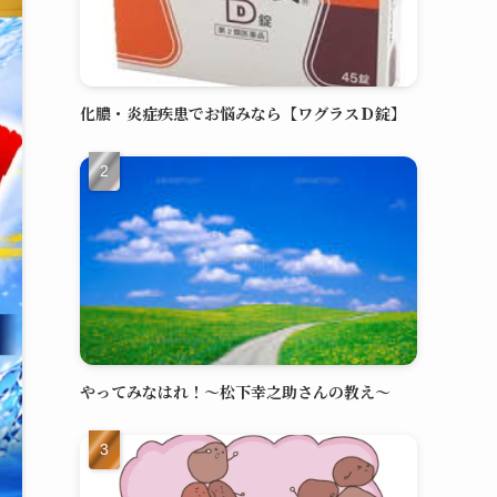
化膿・炎症疾患でお悩みなら【ワグラスＤ錠】
やってみなはれ！～松下幸之助さんの教え～