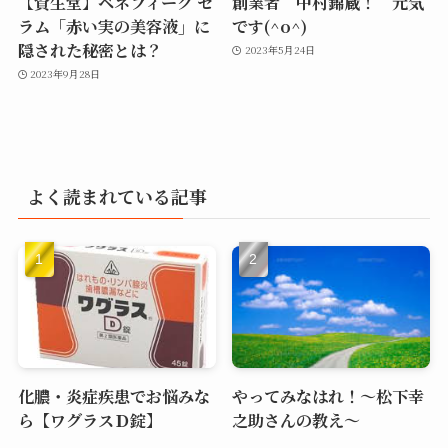
【資生堂】ベネフィーク セ
創業者 中村錦蔵！ 元気
ラム「赤い実の美容液」に
です(^o^)
隠された秘密とは？
2023年5月24日
2023年9月28日
よく読まれている記事
化膿・炎症疾患でお悩みな
やってみなはれ！～松下幸
ら【ワグラスＤ錠】
之助さんの教え～