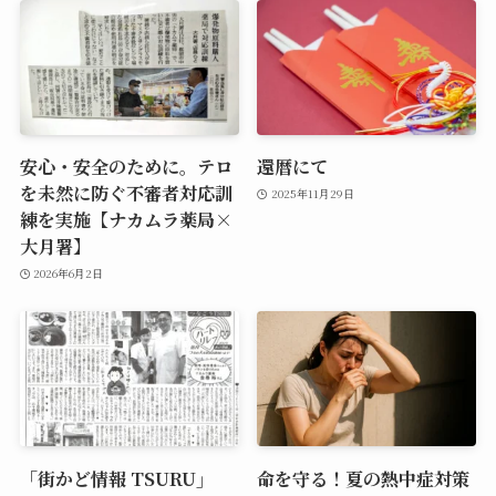
安心・安全のために。テロ
還暦にて
を未然に防ぐ不審者対応訓
2025年11月29日
練を実施【ナカムラ薬局×
大月署】
2026年6月2日
「街かど情報 TSURU」
命を守る！夏の熱中症対策