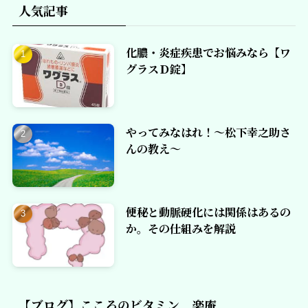
人気記事
化膿・炎症疾患でお悩みなら【ワ
グラスＤ錠】
やってみなはれ！～松下幸之助さ
んの教え～
便秘と動脈硬化には関係はあるの
か。その仕組みを解説
【ブログ】こころのビタミン 楽庵