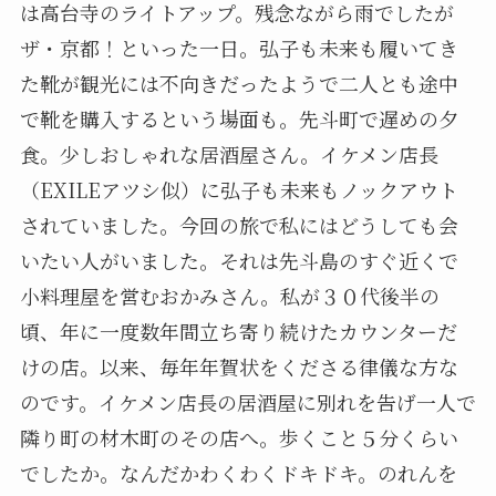
は高台寺のライトアップ。残念ながら雨でしたが
ザ・京都！といった一日。弘子も未来も履いてき
た靴が観光には不向きだったようで二人とも途中
で靴を購入するという場面も。先斗町で遅めの夕
食。少しおしゃれな居酒屋さん。イケメン店長
（EXILEアツシ似）に弘子も未来もノックアウト
されていました。今回の旅で私にはどうしても会
いたい人がいました。それは先斗島のすぐ近くで
小料理屋を営むおかみさん。私が３０代後半の
頃、年に一度数年間立ち寄り続けたカウンターだ
けの店。以来、毎年年賀状をくださる律儀な方な
のです。イケメン店長の居酒屋に別れを告げ一人で
隣り町の材木町のその店へ。歩くこと５分くらい
でしたか。なんだかわくわくドキドキ。のれんを