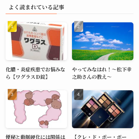
よく読まれている記事
化膿・炎症疾患でお悩みな
やってみなはれ！～松下幸
ら【ワグラスＤ錠】
之助さんの教え～
便秘と動脈硬化には関係は
【クレ・ド・ポー・ボー