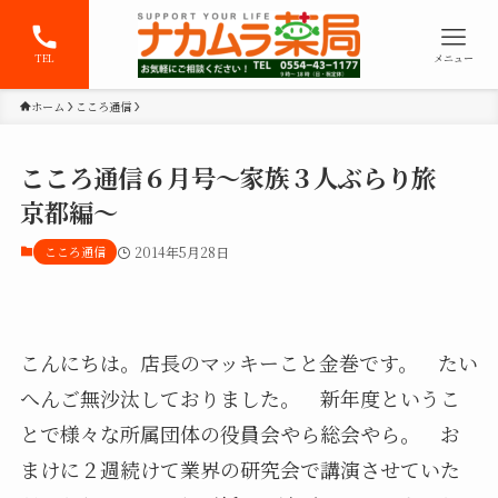
TEL
メニュー
ホーム
こころ通信
こころ通信６月号～家族３人ぶらり旅
京都編～
こころ通信
2014年5月28日
こんにちは。店長のマッキーこと金巻です。 たい
へんご無沙汰しておりました。 新年度というこ
とで様々な所属団体の役員会やら総会やら。 お
まけに２週続けて業界の研究会で講演させていた