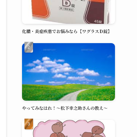
化膿・炎症疾患でお悩みなら【ワグラスＤ錠】
やってみなはれ！～松下幸之助さんの教え～