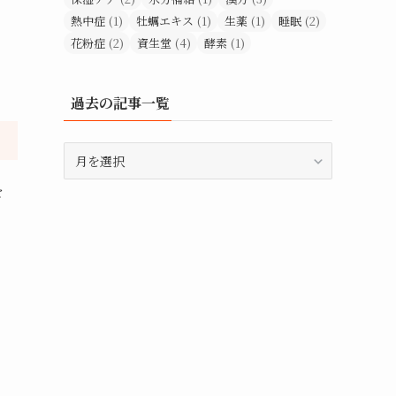
熱中症
(1)
牡蠣エキス
(1)
生薬
(1)
睡眠
(2)
花粉症
(2)
資生堂
(4)
酵素
(1)
過去の記事一覧
過
去
を
の
記
事
一
覧