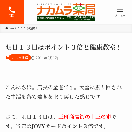
TEL
メニュー
ホーム
こころ通信
明日１３日はポイント３倍と健康教室！
こころ通信
2014年2月12日
こんにちは。店長の金巻です。大雪に振り回され
た生活も落ち着きを取り戻した感じです。
さて、明日１３日は、
三町商店街の十三の市
で
す。当店は
JOVYカードポイント３倍
です。