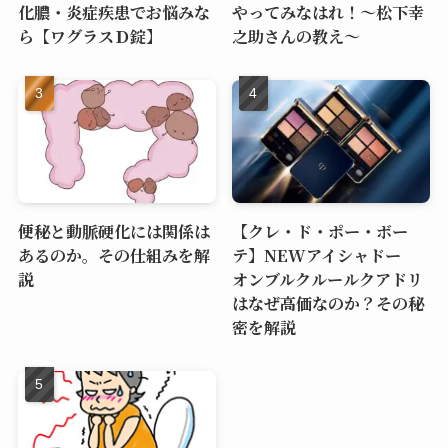
化膿・炎症疾患でお悩みな
やってみなはれ！～松下幸
ら【ワグラスＤ錠】
之助さんの教え～
便秘と動脈硬化には関係は
【クレ・ド・ポー・ボー
あるのか。その仕組みを解
テ】NEWアイシャドー
説
オンブルクルールクアドリ
はなぜ高価なのか？その秘
密を解説