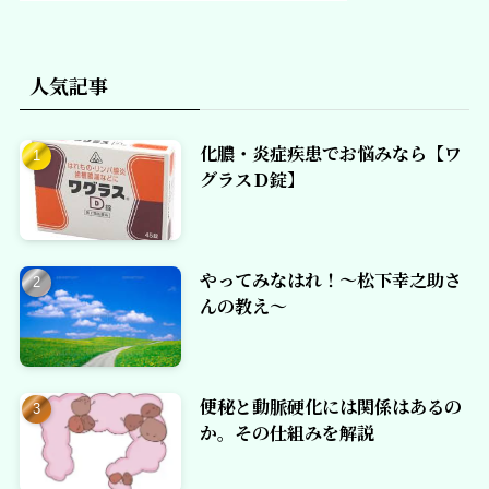
人気記事
化膿・炎症疾患でお悩みなら【ワ
グラスＤ錠】
やってみなはれ！～松下幸之助さ
んの教え～
便秘と動脈硬化には関係はあるの
か。その仕組みを解説