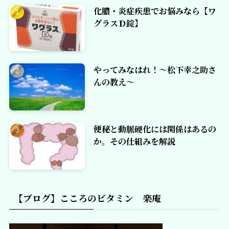
化膿・炎症疾患でお悩みなら【ワ
グラスＤ錠】
やってみなはれ！～松下幸之助さ
んの教え～
便秘と動脈硬化には関係はあるの
か。その仕組みを解説
【ブログ】こころのビタミン 楽庵