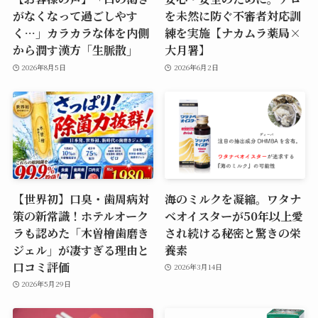
がなくなって過ごしやす
を未然に防ぐ不審者対応訓
く…」カラカラな体を内側
練を実施【ナカムラ薬局×
から潤す漢方「生脈散」
大月署】
2026年8月5日
2026年6月2日
【世界初】口臭・歯周病対
海のミルクを凝縮。ワタナ
策の新常識！ホテルオーク
ベオイスターが50年以上愛
ラも認めた「木曽檜歯磨き
され続ける秘密と驚きの栄
ジェル」が凄すぎる理由と
養素
口コミ評価
2026年3月14日
2026年5月29日