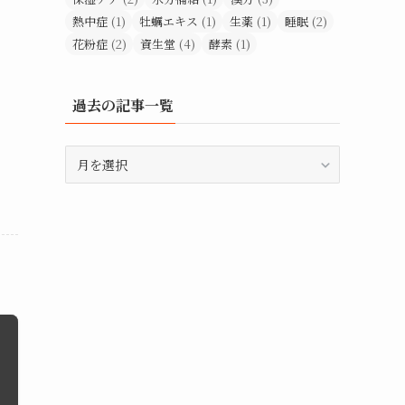
熱中症
(1)
牡蠣エキス
(1)
生薬
(1)
睡眠
(2)
花粉症
(2)
資生堂
(4)
酵素
(1)
過去の記事一覧
過
去
の
記
事
一
覧