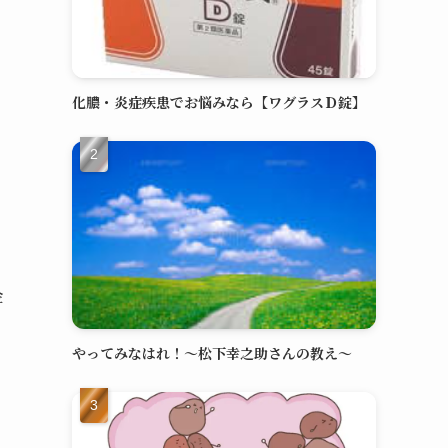
化膿・炎症疾患でお悩みなら【ワグラスＤ錠】
金
やってみなはれ！～松下幸之助さんの教え～