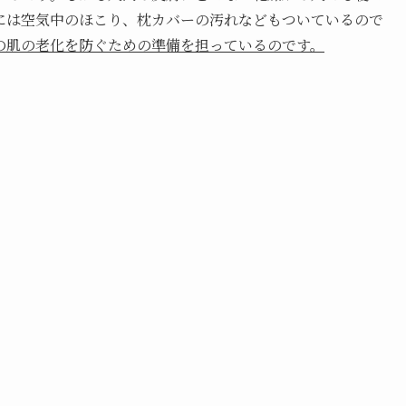
には空気中のほこり、枕カバーの汚れなどもついているので
の肌の
老化
を防ぐための
準備
を担っているのです。