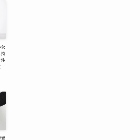
の欠
れ持
す注
復
酵素