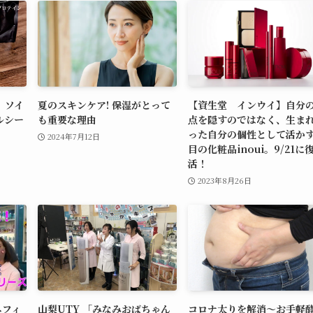
】ソイ
夏のスキンケア! 保湿がとって
【資生堂 インウイ】自分
ルシー
も重要な理由
点を隠すのではなく、生ま
った自分の個性として活か
2024年7月12日
目の化粧品inoui。9/21に
活！
2023年8月26日
ネフィ
山梨UTY 「みなみおばちゃん
コロナ太りを解消～お手軽