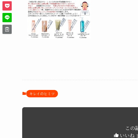
キレイのヒミツ
この
いいね 