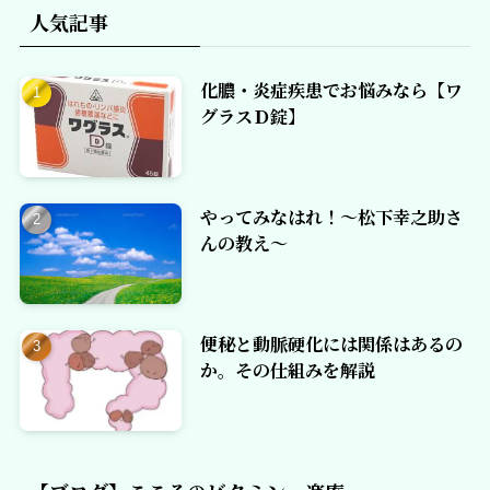
人気記事
化膿・炎症疾患でお悩みなら【ワ
グラスＤ錠】
やってみなはれ！～松下幸之助さ
んの教え～
便秘と動脈硬化には関係はあるの
か。その仕組みを解説