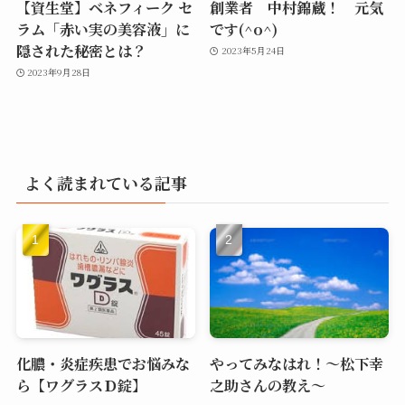
【資生堂】ベネフィーク セ
創業者 中村錦蔵！ 元気
ラム「赤い実の美容液」に
です(^o^)
隠された秘密とは？
2023年5月24日
2023年9月28日
よく読まれている記事
化膿・炎症疾患でお悩みな
やってみなはれ！～松下幸
ら【ワグラスＤ錠】
之助さんの教え～