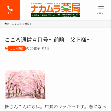
TEL
メニュー
ホーム
こころ通信
こころ通信４月号～前略 父上様～
こころ通信
2015年4月5日
皆さんこんにちは。店長のマッキーです。春になっ