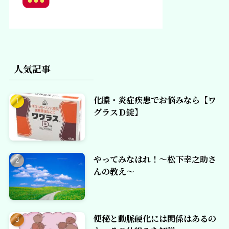
人気記事
化膿・炎症疾患でお悩みなら【ワ
グラスＤ錠】
やってみなはれ！～松下幸之助さ
んの教え～
便秘と動脈硬化には関係はあるの