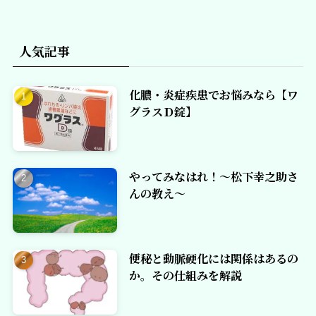
人気記事
化膿・炎症疾患でお悩みなら【ワ
グラスＤ錠】
やってみなはれ！～松下幸之助さ
んの教え～
便秘と動脈硬化には関係はあるの
か。その仕組みを解説