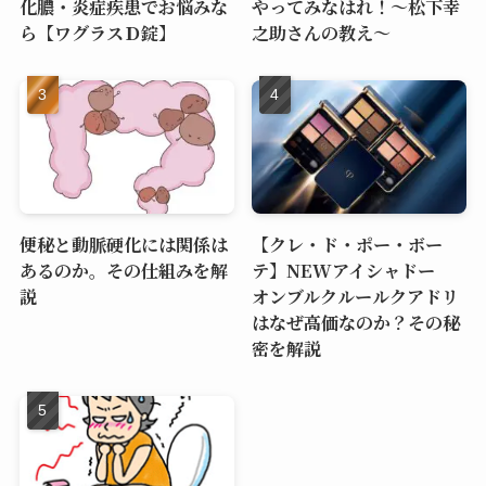
化膿・炎症疾患でお悩みな
やってみなはれ！～松下幸
ら【ワグラスＤ錠】
之助さんの教え～
便秘と動脈硬化には関係は
【クレ・ド・ポー・ボー
あるのか。その仕組みを解
テ】NEWアイシャドー
説
オンブルクルールクアドリ
はなぜ高価なのか？その秘
密を解説