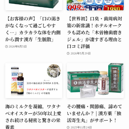
【お客様の声】「口の渇き
【世界初】口臭・歯周病対
がなくなって過ごしやす
策の新常識！ホテルオーク
く…」カラカラな体を内側
ラも認めた「木曽檜歯磨き
から潤す漢方「生脈散」
ジェル」が凄すぎる理由と
口コミ評価
2026年8月5日
2026年5月29日
海のミルクを凝縮。ワタナ
その腰痛・関節痛、諦めて
ベオイスターが50年以上愛
いませんか？ | 漢方薬「独
され続ける秘密と驚きの栄
活寄生丸」がサポート！
養素
2025年11月24日