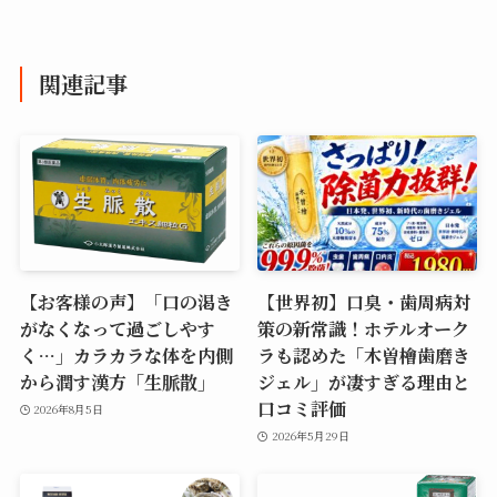
関連記事
【お客様の声】「口の渇き
【世界初】口臭・歯周病対
がなくなって過ごしやす
策の新常識！ホテルオーク
く…」カラカラな体を内側
ラも認めた「木曽檜歯磨き
から潤す漢方「生脈散」
ジェル」が凄すぎる理由と
口コミ評価
2026年8月5日
2026年5月29日