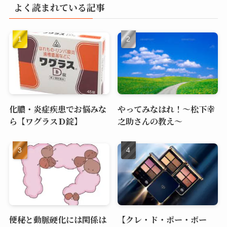
よく読まれている記事
化膿・炎症疾患でお悩みな
やってみなはれ！～松下幸
ら【ワグラスＤ錠】
之助さんの教え～
便秘と動脈硬化には関係は
【クレ・ド・ポー・ボー