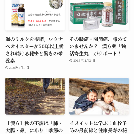
海のミルクを凝縮。ワタナ
その腰痛・関節痛、諦めて
ベオイスターが50年以上愛
いませんか？ | 漢方薬「独
され続ける秘密と驚きの栄
活寄生丸」がサポート！
養素
2025年11月24日
2026年3月14日
【漢方】秋の不調は「肺・
イヌイットに学ぶ！血栓予
大腸・鼻」にあり！季節の
防の最前線と健康長寿の秘