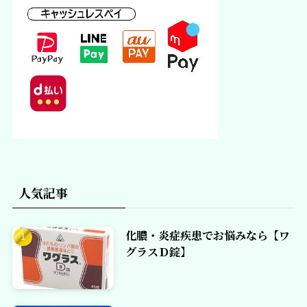
人気記事
化膿・炎症疾患でお悩みなら【ワ
グラスＤ錠】