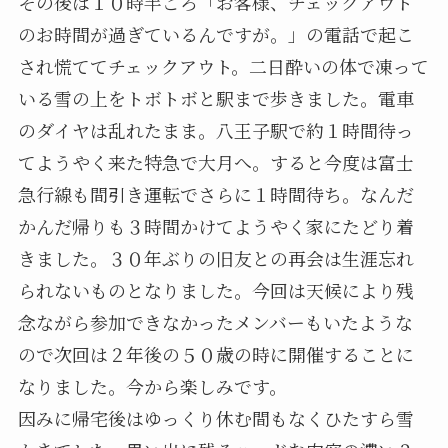
その後は１０時半ごろ「お客様、チェックアウト
のお時間が過ぎているんですが。」の電話で起こ
され慌ててチェックアウト。二日酔いの体で凍って
いる雪の上をトボトボと駅まで歩きました。電車
のダイヤは乱れたまま。八王子駅で約１時間待っ
てようやく来た特急で大月へ。すると今度は富士
急行線も間引き運転でさらに１時間待ち。なんだ
かんだ帰りも３時間かけてようやく家にたどり着
きました。３０年ぶりの旧友との再会は生涯忘れ
られないものとなりました。今回は天候により残
念ながら参加できなかったメンバーもいたような
ので次回は２年後の５０歳の時に開催することに
なりました。今から楽しみです。
因みに帰宅後はゆっくり休む間もなくひたすら雪