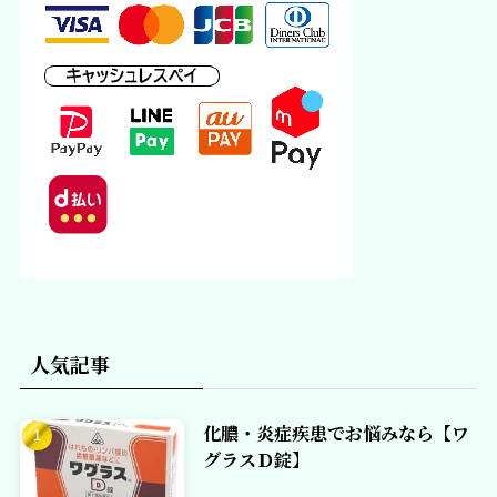
人気記事
化膿・炎症疾患でお悩みなら【ワ
グラスＤ錠】