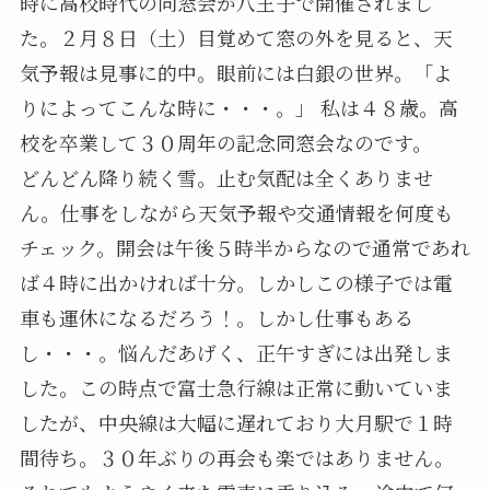
時に高校時代の同窓会が八王子で開催されまし
た。２月８日（土）目覚めて窓の外を見ると、天
気予報は見事に的中。眼前には白銀の世界。「よ
りによってこんな時に・・・。」 私は４８歳。高
校を卒業して３０周年の記念同窓会なのです。
どんどん降り続く雪。止む気配は全くありませ
ん。仕事をしながら天気予報や交通情報を何度も
チェック。開会は午後５時半からなので通常であれ
ば４時に出かければ十分。しかしこの様子では電
車も運休になるだろう！。しかし仕事もある
し・・・。悩んだあげく、正午すぎには出発しま
した。この時点で富士急行線は正常に動いていま
したが、中央線は大幅に遅れており大月駅で１時
間待ち。３０年ぶりの再会も楽ではありません。