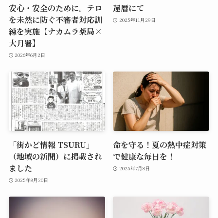
安心・安全のために。テロ
還暦にて
を未然に防ぐ不審者対応訓
2025年11月29日
練を実施【ナカムラ薬局×
大月署】
2026年6月2日
「街かど情報 TSURU」
命を守る！夏の熱中症対策
（地域の新聞）に掲載され
で健康な毎日を！
ました
2025年7月8日
2025年8月30日