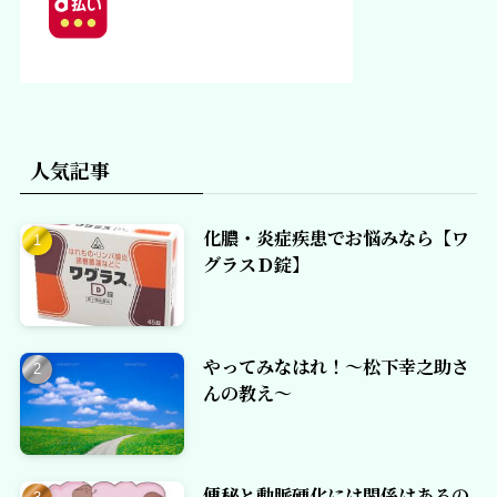
人気記事
化膿・炎症疾患でお悩みなら【ワ
グラスＤ錠】
やってみなはれ！～松下幸之助さ
んの教え～
便秘と動脈硬化には関係はあるの