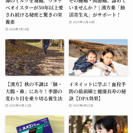
海のミルクを凝縮。ワタナ
その腰痛・関節痛、諦めて
ベオイスターが50年以上愛
いませんか？ | 漢方薬「独
され続ける秘密と驚きの栄
活寄生丸」がサポート！
養素
2025年11月24日
2026年3月14日
【漢方】秋の不調は「肺・
イヌイットに学ぶ！血栓予
大腸・鼻」にあり！季節の
防の最前線と健康長寿の秘
変わり目を乗り切る養生法
訣【DPA効果】
2025年10月22日
2025年6月15日