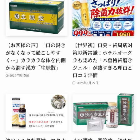
【お客様の声】「口の渇き
【世界初】口臭・歯周病対
がなくなって過ごしやす
策の新常識！ホテルオーク
く…」カラカラな体を内側
ラも認めた「木曽檜歯磨き
から潤す漢方「生脈散」
ジェル」が凄すぎる理由と
口コミ評価
2026年8月5日
2026年5月29日