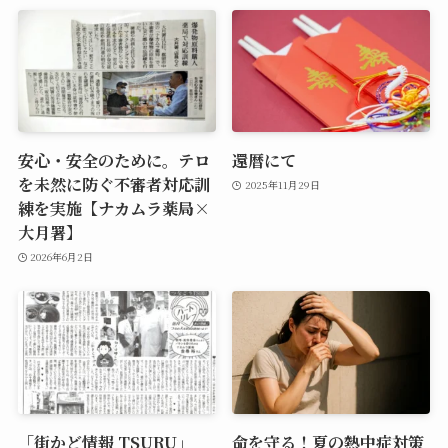
安心・安全のために。テロ
還暦にて
を未然に防ぐ不審者対応訓
2025年11月29日
練を実施【ナカムラ薬局×
大月署】
2026年6月2日
「街かど情報 TSURU」
命を守る！夏の熱中症対策