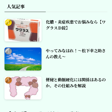
人気記事
化膿・炎症疾患でお悩みなら【ワ
グラスＤ錠】
やってみなはれ！～松下幸之助さ
んの教え～
便秘と動脈硬化には関係はあるの
か。その仕組みを解説