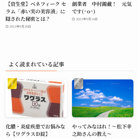
【資生堂】ベネフィーク セ
創業者 中村錦蔵！ 元気
ラム「赤い実の美容液」に
です(^o^)
隠された秘密とは？
2023年5月24日
2023年9月28日
よく読まれている記事
化膿・炎症疾患でお悩みな
やってみなはれ！～松下幸
ら【ワグラスＤ錠】
之助さんの教え～