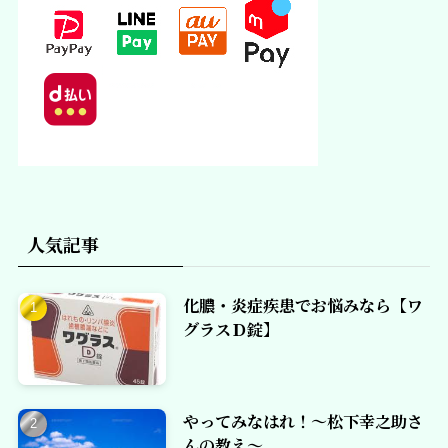
人気記事
化膿・炎症疾患でお悩みなら【ワ
グラスＤ錠】
やってみなはれ！～松下幸之助さ
んの教え～