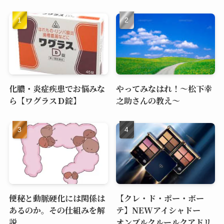
化膿・炎症疾患でお悩みな
やってみなはれ！～松下幸
ら【ワグラスＤ錠】
之助さんの教え～
便秘と動脈硬化には関係は
【クレ・ド・ポー・ボー
あるのか。その仕組みを解
テ】NEWアイシャドー
説
オンブルクルールクアドリ