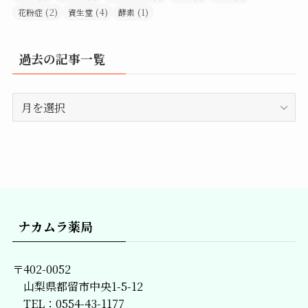
(2)
(4)
(1)
花粉症
資生堂
酵素
過去の記事一覧
過
去
の
記
事
一
覧
ナカムラ薬局
〒402-0052
山梨県都留市中央1-5-12
TEL：0554-43-1177