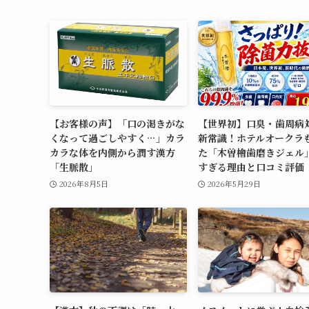
【お客様の声】「口の渇きがな
【世界初】口臭・歯周病
くなって過ごしやすく…」カラ
新常識！ホテルオークラ
カラな体を内側から潤す漢方
た「木曽檜歯磨きジェル
「生脈散」
すぎる理由と口コミ評価
2026年8月5日
2026年5月29日