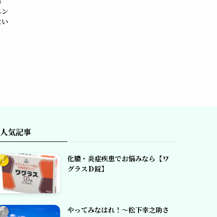
鼻
エン
ない
人気記事
化膿・炎症疾患でお悩みなら【ワ
グラスＤ錠】
やってみなはれ！～松下幸之助さ