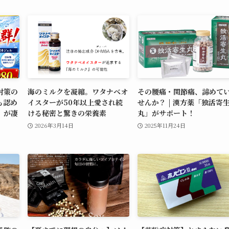
対策の
海のミルクを凝縮。ワタナベオ
その腰痛・関節痛、諦めて
も認め
イスターが50年以上愛され続
せんか？ | 漢方薬「独活寄
」が凄
ける秘密と驚きの栄養素
丸」がサポート！
2026年3月14日
2025年11月24日