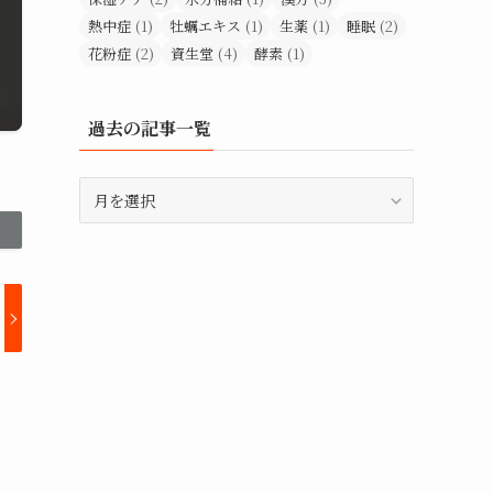
熱中症
(1)
牡蠣エキス
(1)
生薬
(1)
睡眠
(2)
花粉症
(2)
資生堂
(4)
酵素
(1)
過去の記事一覧
過
去
の
記
事
一
覧