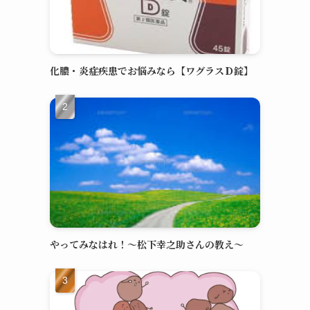
化膿・炎症疾患でお悩みなら【ワグラスＤ錠】
やってみなはれ！～松下幸之助さんの教え～