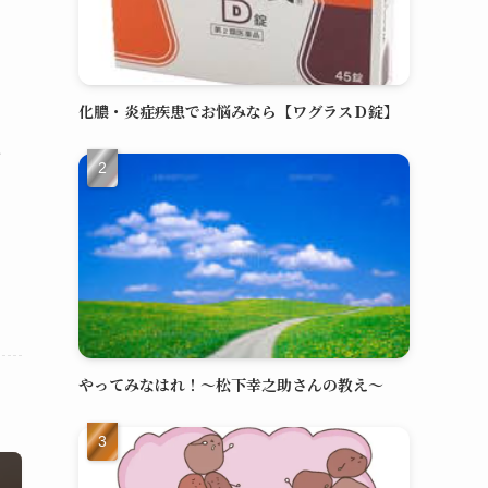
化膿・炎症疾患でお悩みなら【ワグラスＤ錠】
と
き
やってみなはれ！～松下幸之助さんの教え～