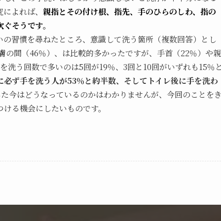
究によれば、
親指とその付け根、指先、手のひらのしわ、指の
次ぐそうです。
手洗いの習慣を尋ねたところ、意識して洗う箇所（複数回答）とし
膚の間（46％）、は比較的多かったですが、手首（22％）や親
を洗う回数で多いのは5回が19％、3回と10回がいずれも15％
に必ず手を洗う人が53％と約半数、そしてトイレ後に手を洗わ
した今はどうなっているのかはわかりませんが、今回のことを
つける機会にしたいものです。