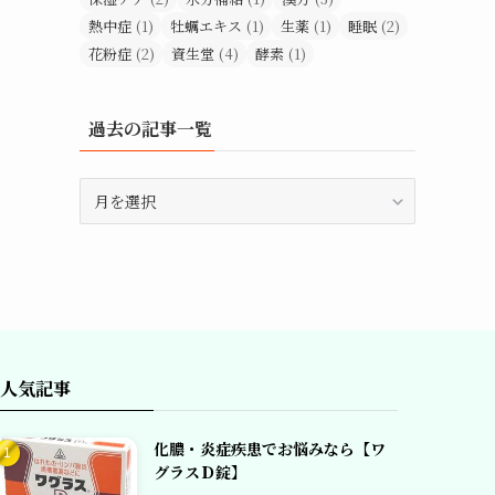
熱中症
(1)
牡蠣エキス
(1)
生薬
(1)
睡眠
(2)
花粉症
(2)
資生堂
(4)
酵素
(1)
過去の記事一覧
過
去
の
記
事
一
覧
人気記事
化膿・炎症疾患でお悩みなら【ワ
グラスＤ錠】