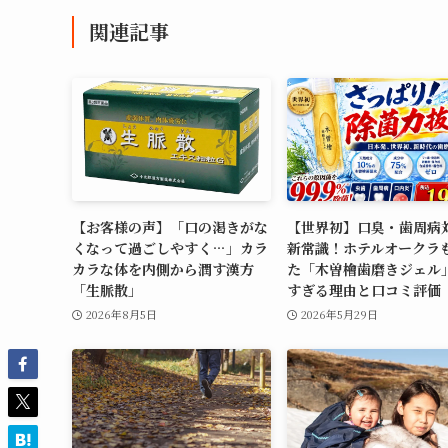
関連記事
【お客様の声】「口の渇きがな
【世界初】口臭・歯周病
くなって過ごしやすく…」カラ
新常識！ホテルオークラ
カラな体を内側から潤す漢方
た「木曽檜歯磨きジェル
「生脈散」
すぎる理由と口コミ評価
2026年8月5日
2026年5月29日