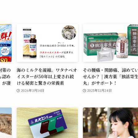
対策の
海のミルクを凝縮。ワタナベオ
その腰痛・関節痛、諦めて
も認め
イスターが50年以上愛され続
せんか？ | 漢方薬「独活寄
」が凄
ける秘密と驚きの栄養素
丸」がサポート！
2026年3月14日
2025年11月24日