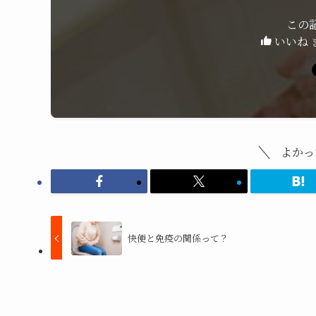
この
いいね 
よかっ
快便と免疫の関係って？