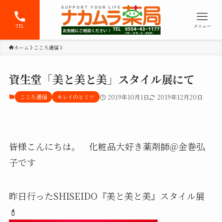
TEL
メニュー
ホーム
こころ通信
資生堂「美と美と美」スタイル展にて
こころ通信
キレイのヒミツ
2019年10月1日
2019年12月20日
皆様こんにちは。 化粧品大好き薬剤師＠金巻弘
子です
昨日行ったSHISEIDO『美と美と美』スタイル展
💄