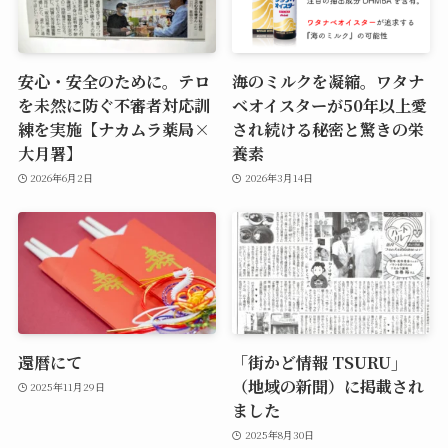
安心・安全のために。テロ
海のミルクを凝縮。ワタナ
を未然に防ぐ不審者対応訓
ベオイスターが50年以上愛
練を実施【ナカムラ薬局×
され続ける秘密と驚きの栄
大月署】
養素
2026年6月2日
2026年3月14日
還暦にて
「街かど情報 TSURU」
（地域の新聞）に掲載され
2025年11月29日
ました
2025年8月30日