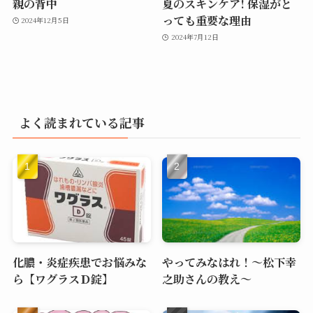
親の背中
夏のスキンケア! 保湿がと
っても重要な理由
2024年12月5日
2024年7月12日
よく読まれている記事
化膿・炎症疾患でお悩みな
やってみなはれ！～松下幸
ら【ワグラスＤ錠】
之助さんの教え～