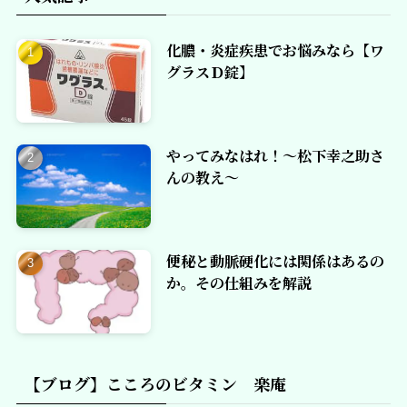
化膿・炎症疾患でお悩みなら【ワ
グラスＤ錠】
やってみなはれ！～松下幸之助さ
んの教え～
便秘と動脈硬化には関係はあるの
か。その仕組みを解説
【ブログ】こころのビタミン 楽庵