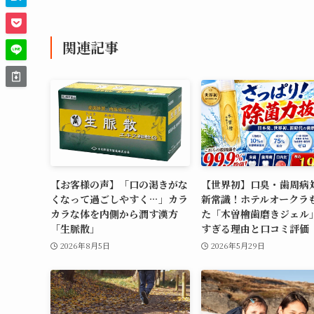
関連記事
【お客様の声】「口の渇きがな
【世界初】口臭・歯周病
くなって過ごしやすく…」カラ
新常識！ホテルオークラ
カラな体を内側から潤す漢方
た「木曽檜歯磨きジェル
「生脈散」
すぎる理由と口コミ評価
2026年8月5日
2026年5月29日