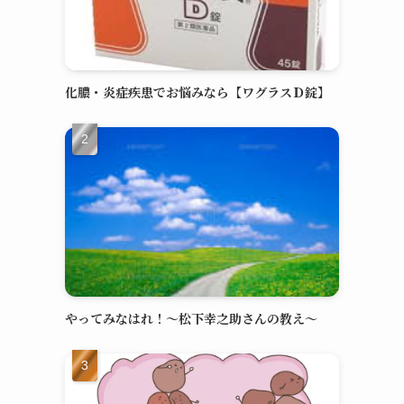
化膿・炎症疾患でお悩みなら【ワグラスＤ錠】
やってみなはれ！～松下幸之助さんの教え～