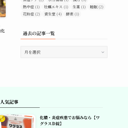
熱中症
(1)
牡蠣エキス
(1)
生薬
(1)
睡眠
(2)
花粉症
(2)
資生堂
(4)
酵素
(1)
と
強化
過去の記事一覧
過
去
の
記
事
一
覧
人気記事
化膿・炎症疾患でお悩みなら【ワ
グラスＤ錠】