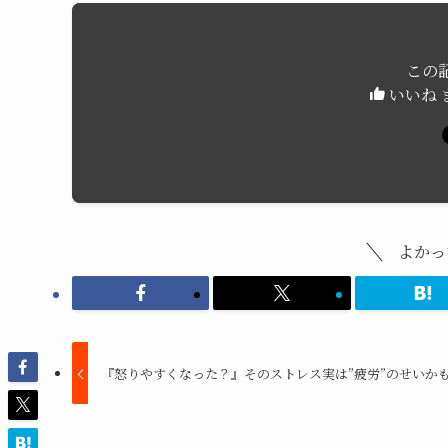
この
いいね 
よかっ
『怒りやすくなった？』そのストレス実は”疲労”のせいか