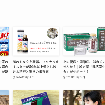
対策の
海のミルクを凝縮。ワタナベオ
その腰痛・関節痛、諦めて
も認め
イスターが50年以上愛され続
せんか？ | 漢方薬「独活寄
」が凄
ける秘密と驚きの栄養素
丸」がサポート！
2026年3月14日
2025年11月24日