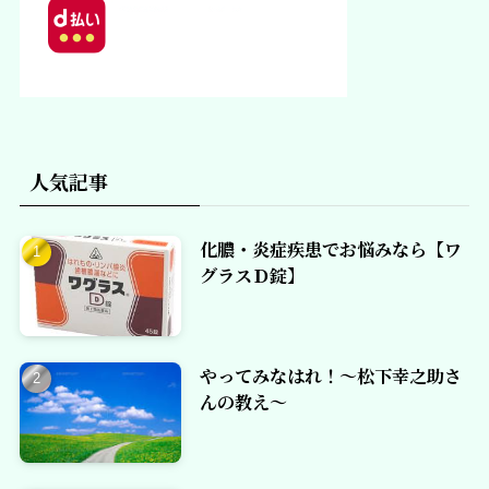
人気記事
化膿・炎症疾患でお悩みなら【ワ
グラスＤ錠】
やってみなはれ！～松下幸之助さ
んの教え～