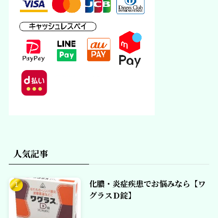
人気記事
化膿・炎症疾患でお悩みなら【ワ
グラスＤ錠】