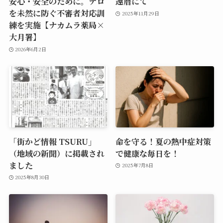
安心・安全のために。テロ
還暦にて
を未然に防ぐ不審者対応訓
2025年11月29日
練を実施【ナカムラ薬局×
大月署】
2026年6月2日
「街かど情報 TSURU」
命を守る！夏の熱中症対策
（地域の新聞）に掲載され
で健康な毎日を！
ました
2025年7月8日
2025年8月30日