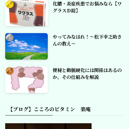
化膿・炎症疾患でお悩みなら【ワ
グラスＤ錠】
やってみなはれ！～松下幸之助さ
んの教え～
便秘と動脈硬化には関係はあるの
か。その仕組みを解説
【ブログ】こころのビタミン 楽庵