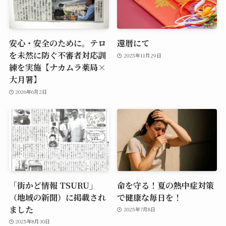
安心・安全のために。テロ
還暦にて
を未然に防ぐ不審者対応訓
2025年11月29日
練を実施【ナカムラ薬局×
大月署】
2026年6月2日
「街かど情報 TSURU」
命を守る！夏の熱中症対策
（地域の新聞）に掲載され
で健康な毎日を！
ました
2025年7月8日
2025年8月30日