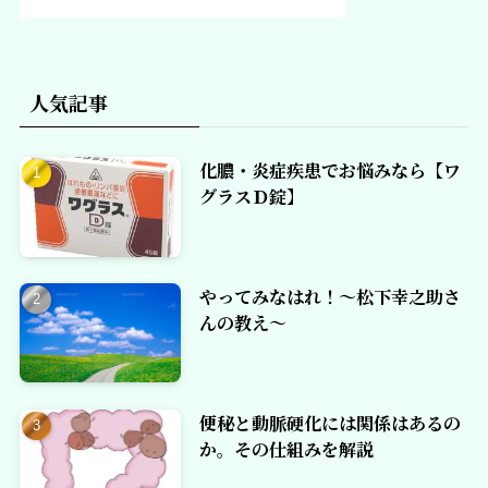
人気記事
化膿・炎症疾患でお悩みなら【ワ
グラスＤ錠】
やってみなはれ！～松下幸之助さ
んの教え～
便秘と動脈硬化には関係はあるの
か。その仕組みを解説