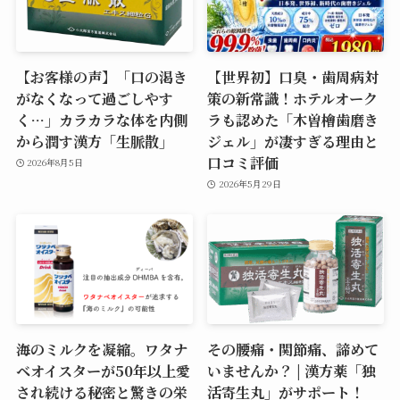
【お客様の声】「口の渇き
【世界初】口臭・歯周病対
がなくなって過ごしやす
策の新常識！ホテルオーク
く…」カラカラな体を内側
ラも認めた「木曽檜歯磨き
から潤す漢方「生脈散」
ジェル」が凄すぎる理由と
口コミ評価
2026年8月5日
2026年5月29日
海のミルクを凝縮。ワタナ
その腰痛・関節痛、諦めて
ベオイスターが50年以上愛
いませんか？ | 漢方薬「独
され続ける秘密と驚きの栄
活寄生丸」がサポート！