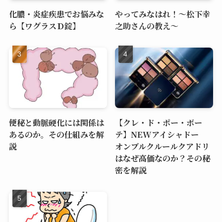
化膿・炎症疾患でお悩みな
やってみなはれ！～松下幸
ら【ワグラスＤ錠】
之助さんの教え～
便秘と動脈硬化には関係は
【クレ・ド・ポー・ボー
あるのか。その仕組みを解
テ】NEWアイシャドー
説
オンブルクルールクアドリ
はなぜ高価なのか？その秘
密を解説