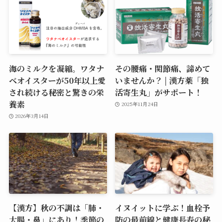
海のミルクを凝縮。ワタナ
その腰痛・関節痛、諦めて
ベオイスターが50年以上愛
いませんか？ | 漢方薬「独
され続ける秘密と驚きの栄
活寄生丸」がサポート！
養素
2025年11月24日
2026年3月14日
【漢方】秋の不調は「肺・
イヌイットに学ぶ！血栓予
大腸・鼻」にあり！季節の
防の最前線と健康長寿の秘