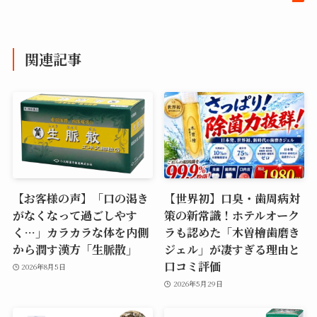
関連記事
【お客様の声】「口の渇き
【世界初】口臭・歯周病対
がなくなって過ごしやす
策の新常識！ホテルオーク
く…」カラカラな体を内側
ラも認めた「木曽檜歯磨き
から潤す漢方「生脈散」
ジェル」が凄すぎる理由と
口コミ評価
2026年8月5日
2026年5月29日