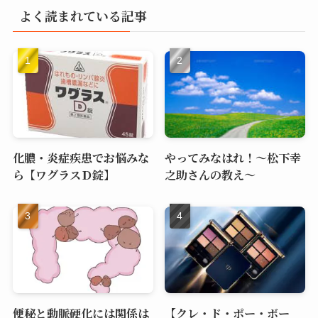
よく読まれている記事
化膿・炎症疾患でお悩みな
やってみなはれ！～松下幸
ら【ワグラスＤ錠】
之助さんの教え～
便秘と動脈硬化には関係は
【クレ・ド・ポー・ボー